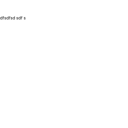
ΕΊΣΟΔΟΣ ΠΕΛΑΤΏΝ
dfsdfsd sdf s
Εισάγετε το Username & Password για την είσοδο σας ώς
πελάτης.
Υπενθύμιση κωδικού
Είσοδος Πελατών
Χάσατε τον κωδικό σας ?