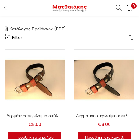
0
ΕΊΣΟΔΟΣ ΠΕΛΑΤΏΝ
Κατάλογος Προϊόντων (PDF)
Εισάγετε το Username & Password για την είσοδο σας ώς
Filter
πελάτης.
Υπενθύμιση κωδικού
Είσοδος Πελατών
Χάσατε τον κωδικό σας ?
Δερμάτινο περιλαίμιο σκύλου 2.5x50cm καφέ.
Δερμάτινο περιλαίμιο σκύλου 2.5x50cm μαύρο.
€
8.00
€
8.00
Προσθήκη στο καλάθι
Προσθήκη στο καλάθι