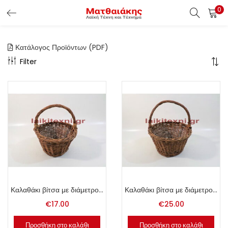
0
ΕΊΣΟΔΟΣ ΠΕΛΑΤΏΝ
Κατάλογος Προϊόντων (PDF)
Εισάγετε το Username & Password για την είσοδο σας ώς
Filter
πελάτης.
Υπενθύμιση κωδικού
Είσοδος Πελατών
Χάσατε τον κωδικό σας ?
Καλαθάκι βίτσα με διάμετρο 24cm.
Καλαθάκι βίτσα με διάμετρο 30cm.
€
17.00
€
25.00
Προσθήκη στο καλάθι
Προσθήκη στο καλάθι