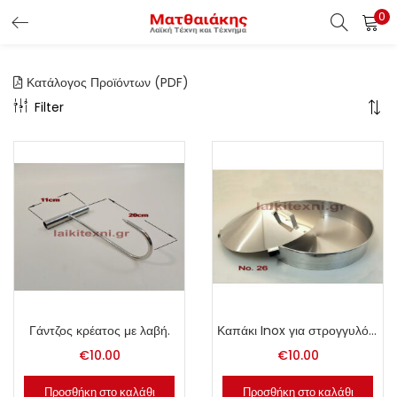
0
ΕΊΣΟΔΟΣ ΠΕΛΑΤΏΝ
Κατάλογος Προϊόντων (PDF)
Εισάγετε το Username & Password για την είσοδο σας ώς
Filter
πελάτης.
Υπενθύμιση κωδικού
Είσοδος Πελατών
Χάσατε τον κωδικό σας ?
Γάντζος κρέατος με λαβή.
Καπάκι Inox για στρογγυλό ταψί Νο. 26.
€
10.00
€
10.00
Προσθήκη στο καλάθι
Προσθήκη στο καλάθι