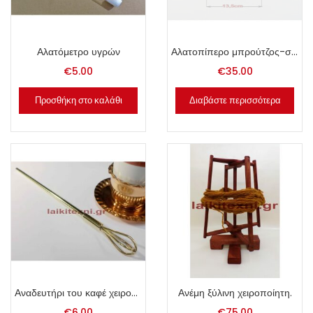
Αλατόμετρο υγρών
Αλατοπίπερο μπρούτζος-σμάλτο.
€
5.00
€
35.00
Προσθήκη στο καλάθι
Διαβάστε περισσότερα
Αναδευτήρι του καφέ χειροποίητο
Ανέμη ξύλινη χειροποίητη.
€
6.00
€
75.00