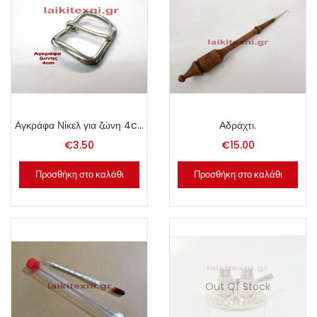
Αγκράφα Νίκελ για ζώνη 4cm.
Αδράχτι.
€
3.50
€
15.00
Προσθήκη στο καλάθι
Προσθήκη στο καλάθι
Out Of Stock