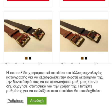
Ζώνη δερμάτινη με πλάτος 3.7 εκατοστά.
Ζώνη δερμάτινη με πλάτος 4 εκατοστά.
€
35.00
€
40.00
Η ιστοσελίδα χρησιμοποιεί cookies και άλλες τεχνολογίες
καταγραφής για να εξασφαλίσει την σωστή λειτουργία της,
την δυνατότητά σας να επικοινωνήσετε μαζί μας και να
Επιλογή
Επιλογή
δημιουργήσει στατιστικά για την χρήση της. Πατήστε
ρυθμίσεις για να επιλέξετε ποια cookies θα αποδεχθείτε.
0
Ρυθμίσεις
Αποδοχή
Αρχική
Wishlist
Παραγγελίες
Account