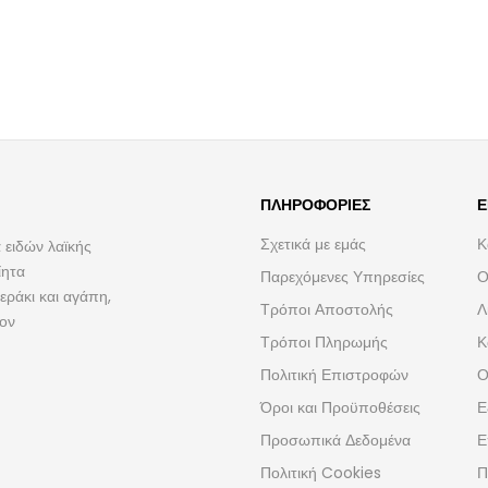
ΠΛΗΡΟΦΟΡΊΕΣ
Ε
Σχετικά με εμάς
Κ
 ειδών λαϊκής
ίητα
Παρεχόμενες Υπηρεσίες
Ο
ράκι και αγάπη,
Τρόποι Αποστολής
Λ
τον
Τρόποι Πληρωμής
Κ
Πολιτική Επιστροφών
Ο
Όροι και Προϋποθέσεις
Ε
Προσωπικά Δεδομένα
Ε
Πολιτική Cookies
Π