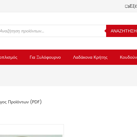
Εξέ
ΑΝΑΖΗΤΗΣΗ
οπλισμός
Για Ξυλόφουρνο
Λαδάκονα Κρήτης
Κουδούν
γος Προϊόντων (PDF)