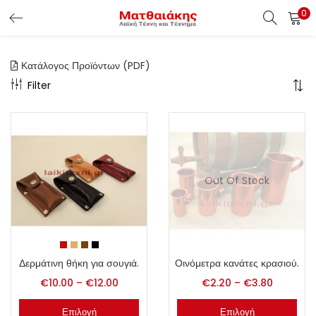
0
ΕΊΣΟΔΟΣ ΠΕΛΑΤΏΝ
Κατάλογος Προϊόντων (PDF)
Εισάγετε το Username & Password για την είσοδο σας ώς
Filter
πελάτης.
Out Of Stock
Υπενθύμιση κωδικού
Είσοδος Πελατών
Χάσατε τον κωδικό σας ?
Δερμάτινη θήκη για σουγιά.
Οινόμετρα κανάτες κρασιού.
€
10.00
–
€
12.00
€
2.20
–
€
3.80
Επιλογή
Επιλογή