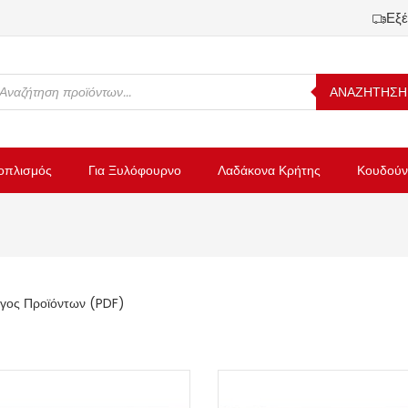
Εξέ
ΑΝΑΖΗΤΗΣΗ
οπλισμός
Για Ξυλόφουρνο
Λαδάκονα Κρήτης
Κουδούν
γος Προϊόντων (PDF)