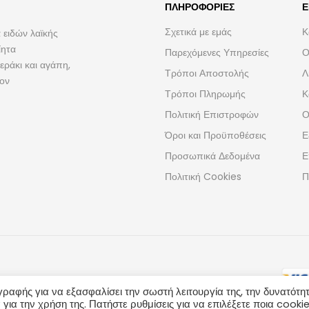
ΠΛΗΡΟΦΟΡΊΕΣ
Ε
Σχετικά με εμάς
Κ
 ειδών λαϊκής
ίητα
Παρεχόμενες Υπηρεσίες
Ο
ράκι και αγάπη,
Τρόποι Αποστολής
Λ
τον
Τρόποι Πληρωμής
Κ
Πολιτική Επιστροφών
Ο
Όροι και Προϋποθέσεις
Ε
Προσωπικά Δεδομένα
Ε
Πολιτική Cookies
Π
γραφής για να εξασφαλίσει την σωστή λειτουργία της, την δυνατότη
 για την χρήση της. Πατήστε ρυθμίσεις για να επιλέξετε ποια cooki