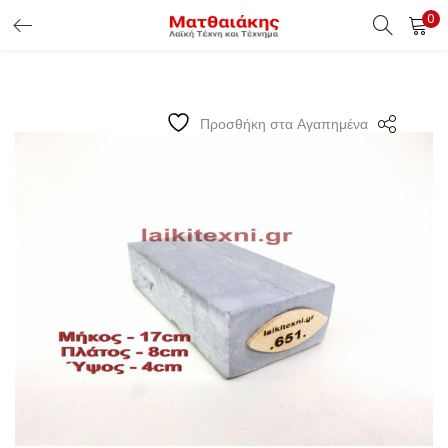
0
ΕΊΣΟΔΟΣ ΠΕΛΑΤΏΝ
Εισάγετε το Username & Password για την είσοδο σας ώς
Προσθήκη στα Αγαπημένα
πελάτης.
Υπενθύμιση κωδικού
Είσοδος Πελατών
Χάσατε τον κωδικό σας ?