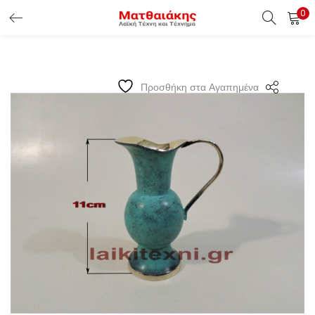
0
ΕΊΣΟΔΟΣ ΠΕΛΑΤΏΝ
Εισάγετε το Username & Password για την είσοδο σας ώς
Προσθήκη στα Αγαπημένα
πελάτης.
Υπενθύμιση κωδικού
Είσοδος Πελατών
Χάσατε τον κωδικό σας ?