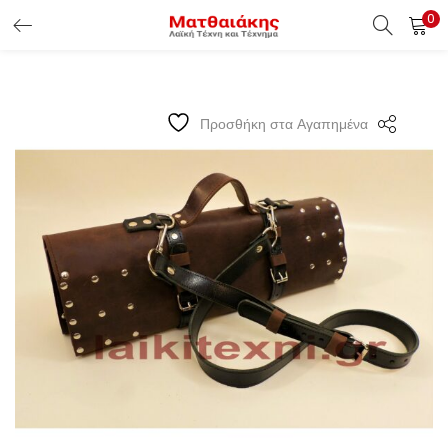
0
ΕΊΣΟΔΟΣ ΠΕΛΑΤΏΝ
Εισάγετε το Username & Password για την είσοδο σας ώς
Προσθήκη στα Αγαπημένα
πελάτης.
Υπενθύμιση κωδικού
Είσοδος Πελατών
Χάσατε τον κωδικό σας ?