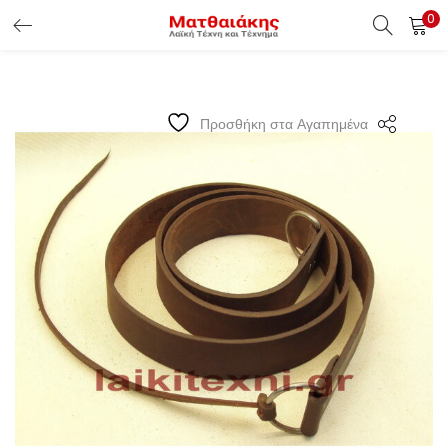
0
ΕΊΣΟΔΟΣ ΠΕΛΑΤΏΝ
Εισάγετε το Username & Password για την είσοδο σας ώς
Προσθήκη στα Αγαπημένα
πελάτης.
Υπενθύμιση κωδικού
Είσοδος Πελατών
Χάσατε τον κωδικό σας ?