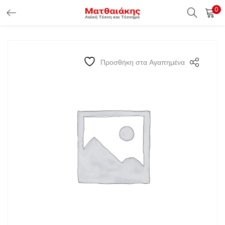
0
ΕΊΣΟΔΟΣ ΠΕΛΑΤΏΝ
Εισάγετε το Username & Password για την είσοδο σας ώς
Προσθήκη στα Αγαπημένα
πελάτης.
Υπενθύμιση κωδικού
Είσοδος Πελατών
Χάσατε τον κωδικό σας ?