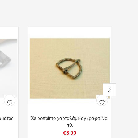
ρματος
Χειροποίητο χαρταλάμι-αγκράφα Νο.
Χαλινά
40.
€
3.00