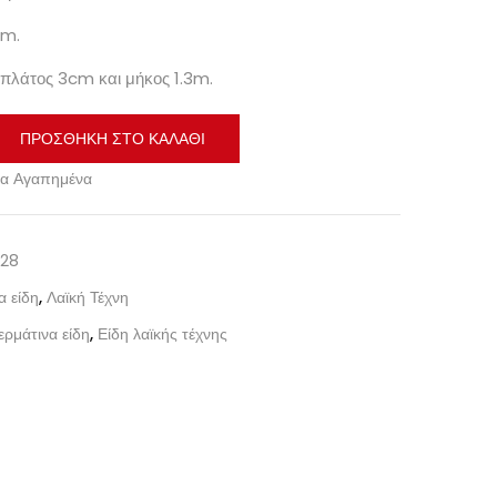
cm.
 πλάτος 3cm και μήκος 1.3m.
ΠΡΟΣΘΉΚΗ ΣΤΟ ΚΑΛΆΘΙ
α Αγαπημένα
28
α είδη
,
Λαϊκή Τέχνη
ερμάτινα είδη
,
Είδη λαϊκής τέχνης