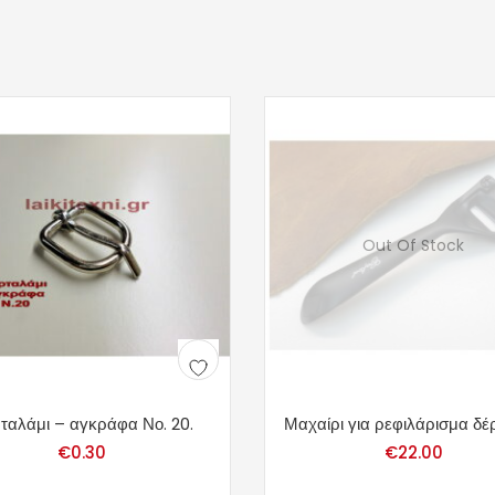
Out Of Stock
ταλάμι – αγκράφα Νο. 20.
Μαχαίρι για ρεφιλάρισμα δέ
€
0.30
€
22.00