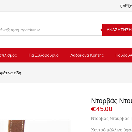
Εξέ
ΑΝΑΖΗΤΗΣΗ
οπλισμός
Για Ξυλόφουρνο
Λαδάκονα Κρήτης
Κουδούν
μάτινα είδη
Ντορβάς Ντου
€
45.00
Ντορβάς Ντουρβάς Τ
Χοντρό μάλλινο ύφα