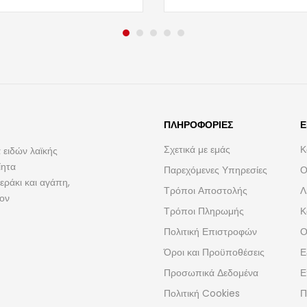
ΠΛΗΡΟΦΟΡΊΕΣ
Ε
Σχετικά με εμάς
Κ
 ειδών λαϊκής
ίητα
Παρεχόμενες Υπηρεσίες
Ο
ράκι και αγάπη,
Τρόποι Αποστολής
Λ
τον
Τρόποι Πληρωμής
Κ
Πολιτική Επιστροφών
Ο
Όροι και Προϋποθέσεις
Ε
Προσωπικά Δεδομένα
Ε
Πολιτική Cookies
Π