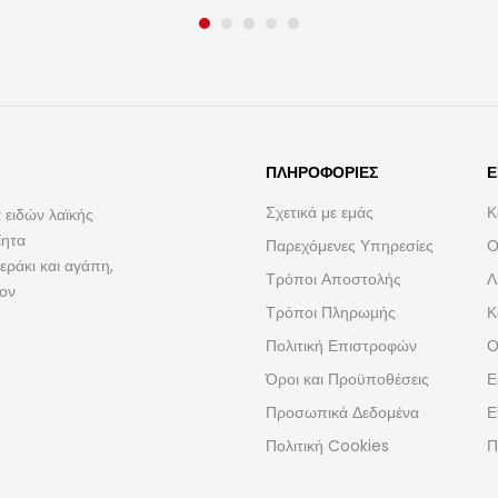
ΠΛΗΡΟΦΟΡΊΕΣ
Ε
Σχετικά με εμάς
Κ
 ειδών λαϊκής
ίητα
Παρεχόμενες Υπηρεσίες
Ο
ράκι και αγάπη,
Τρόποι Αποστολής
Λ
τον
Τρόποι Πληρωμής
Κ
Πολιτική Επιστροφών
Ο
Όροι και Προϋποθέσεις
Ε
Προσωπικά Δεδομένα
Ε
Πολιτική Cookies
Π