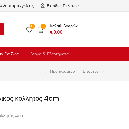
λιξη παραγγελίας
Είσοδος Πελατών
Καλάθι Αγορών
0
0
€
0.00
ια Για Ζώα
Δέρμα & Εξαρτήματα
Προηγούμενο
Επόμενο
λικός κολλητός 4cm.
κολλητός 4cm.