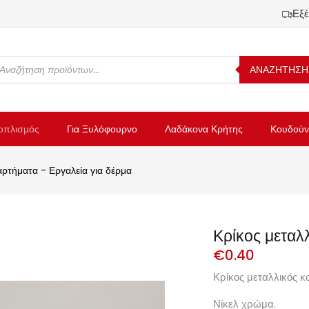
Εξέ
ΑΝΑΖΗΤΗΣΗ
οπλισμός
Για Ξυλόφουρνο
Λαδάκονα Κρήτης
Κουδούν
αρτήματα - Εργαλεία για δέρμα
Κρίκος μεταλ
€
0.40
Κρίκος μεταλλικός 
Νίκελ χρώμα.