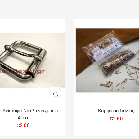
 Αγκράφα Νίκελ ενισχυμένη
Καρφάκια Ιταλίας
4cm.
€
2.50
€
2.00