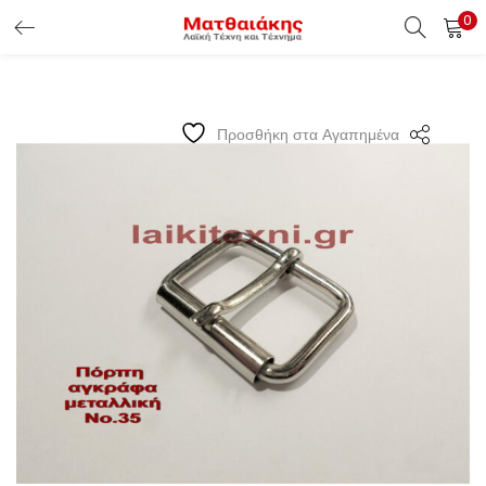
0
ΕΊΣΟΔΟΣ ΠΕΛΑΤΏΝ
Εισάγετε το Username & Password για την είσοδο σας ώς
Προσθήκη στα Αγαπημένα
πελάτης.
Υπενθύμιση κωδικού
Είσοδος Πελατών
Χάσατε τον κωδικό σας ?