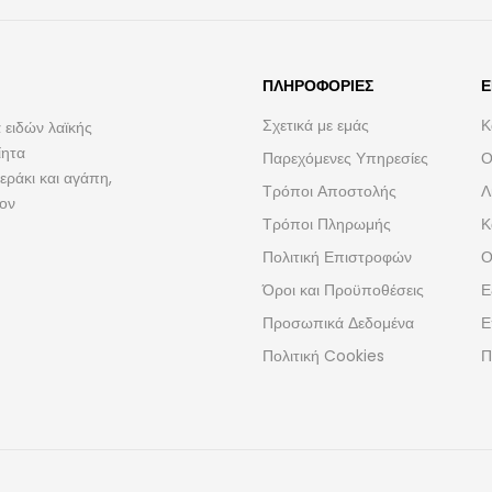
ΠΛΗΡΟΦΟΡΊΕΣ
Ε
Σχετικά με εμάς
Κ
 ειδών λαϊκής
ίητα
Παρεχόμενες Υπηρεσίες
Ο
ράκι και αγάπη,
Τρόποι Αποστολής
Λ
τον
Τρόποι Πληρωμής
Κ
Πολιτική Επιστροφών
Ο
Όροι και Προϋποθέσεις
Ε
Προσωπικά Δεδομένα
Ε
Πολιτική Cookies
Π