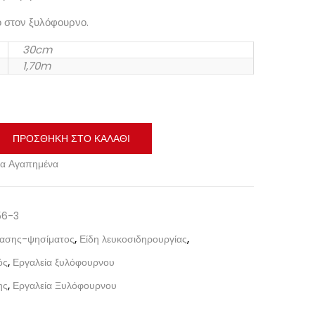
ο στον ξυλόφουρνο.
30cm
1,70m
ΠΡΟΣΘΉΚΗ ΣΤΟ ΚΑΛΆΘΙ
α Αγαπημένα
56-3
ίασης-ψησίματος
,
Είδη λευκοσιδηρουργίας
,
ός
,
Εργαλεία ξυλόφουρνου
ης
,
Εργαλεία Ξυλόφουρνου