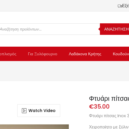
Εξέ
ΑΝΑΖΗΤΗΣΗ
οπλισμός
Για Ξυλόφουρνο
Λαδάκονα Κρήτης
Κουδούν
Φτυάρι πίτσα
€
35.00
Watch Video
Φτυάρι πίτσας Inox
Χειροποίητο με ξύλιν