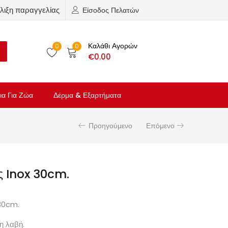
λιξη παραγγελίας
Είσοδος Πελατών
Καλάθι Αγορών
0
0
€
0.00
ια Για Ζώα
Δέρμα & Εξαρτήματα
Προηγούμενο
Επόμενο
ς Inox 30cm.
 30cm.
η λαβή.