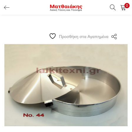
0
ΕΊΣΟΔΟΣ ΠΕΛΑΤΏΝ
Εισάγετε το Username & Password για την είσοδο σας ώς
Προσθήκη στα Αγαπημένα
πελάτης.
Υπενθύμιση κωδικού
Είσοδος Πελατών
Χάσατε τον κωδικό σας ?