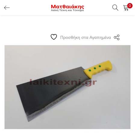
0
ΕΊΣΟΔΟΣ ΠΕΛΑΤΏΝ
Εισάγετε το Username & Password για την είσοδο σας ώς
Προσθήκη στα Αγαπημένα
πελάτης.
Υπενθύμιση κωδικού
Είσοδος Πελατών
Χάσατε τον κωδικό σας ?