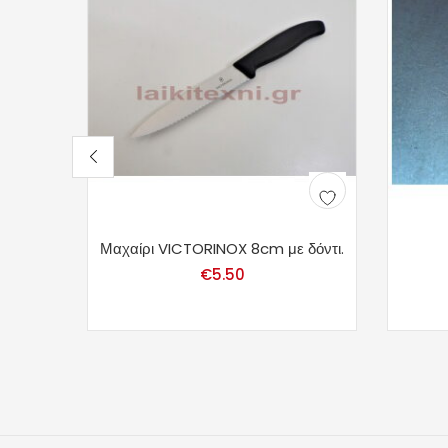
Μαχαίρι VICTORINOX 8cm με δόντι.
€
5.50