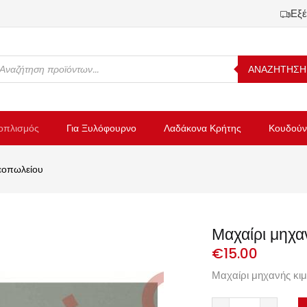
Εξέ
ΑΝΑΖΗΤΗΣΗ
οπλισμός
Για Ξυλόφουρνο
Λαδάκονα Κρήτης
Κουδούν
εοπωλείου
Μαχαίρι μηχα
€
15.00
Μαχαίρι μηχανής κιμ