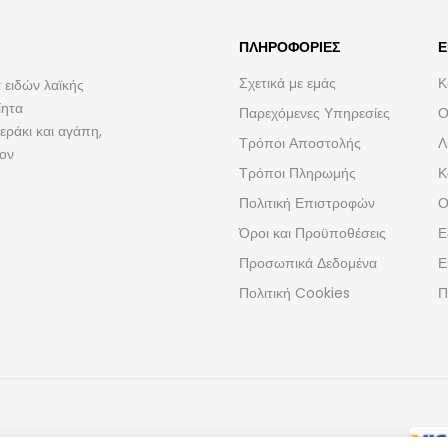
ΠΛΗΡΟΦΟΡΊΕΣ
Ε
Σχετικά με εμάς
Κ
 ειδών λαϊκής
ίητα
Παρεχόμενες Υπηρεσίες
Ο
ράκι και αγάπη,
Τρόποι Αποστολής
Λ
τον
Τρόποι Πληρωμής
Κ
Πολιτική Επιστροφών
Ο
Όροι και Προϋποθέσεις
Ε
Προσωπικά Δεδομένα
Ε
Πολιτική Cookies
Π