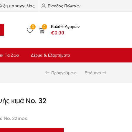
λιξη παραγγελίας
Είσοδος Πελατών
Καλάθι Αγορών
0
0
€
0.00
ια Για Ζώα
Δέρμα & Εξαρτήματα
Προηγούμενο
Επόμενο
νής κιμά Νo. 32
ά Νo. 32 inox.