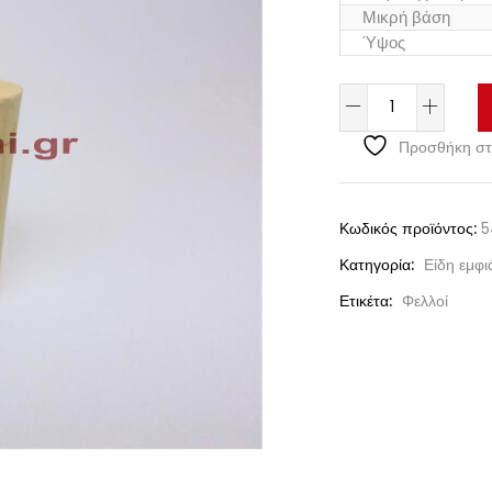
Μικρή βάση
Ύψος
Προσθήκη στ
Κωδικός προϊόντος:
5
Κατηγορία:
Είδη εμφ
Ετικέτα:
Φελλοί