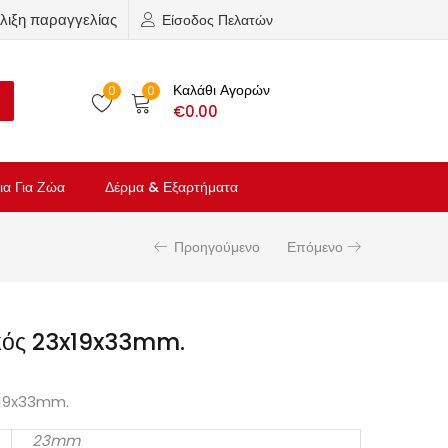
λιξη παραγγελίας
Είσοδος Πελατών
Καλάθι Αγορών
0
0
€
0.00
ια Για Ζώα
Δέρμα & Εξαρτήματα
Προηγούμενο
Επόμενο
κός 23x19x33mm.
x19x33mm.
23mm