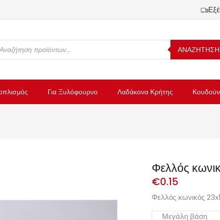
Εξέ
ΑΝΑΖΗΤΗΣΗ
οπλισμός
Για Ξυλόφουρνο
Λαδάκονα Κρήτης
Κουδούν
Φελλός κωνι
€
0.15
Φελλός κωνικός 23
Μεγάλη βάση