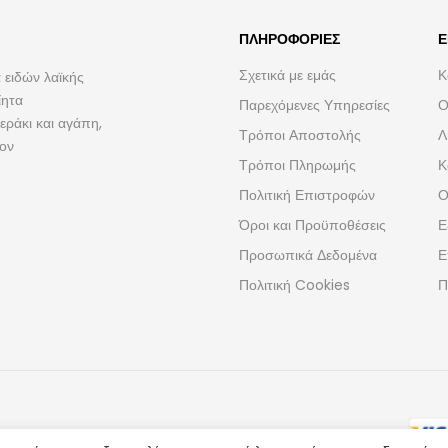
ΠΛΗΡΟΦΟΡΊΕΣ
Ε
Σχετικά με εμάς
Κ
 ειδών λαϊκής
ίητα
Παρεχόμενες Υπηρεσίες
Ο
ράκι και αγάπη,
Τρόποι Αποστολής
Λ
τον
Τρόποι Πληρωμής
Κ
Πολιτική Επιστροφών
Ο
Όροι και Προϋποθέσεις
Ε
Προσωπικά Δεδομένα
Ε
Πολιτική Cookies
Π