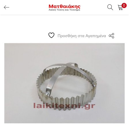
0
ΕΊΣΟΔΟΣ ΠΕΛΑΤΏΝ
Εισάγετε το Username & Password για την είσοδο σας ώς
Προσθήκη στα Αγαπημένα
πελάτης.
Υπενθύμιση κωδικού
Είσοδος Πελατών
Χάσατε τον κωδικό σας ?