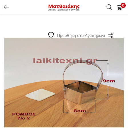
0
ΕΊΣΟΔΟΣ ΠΕΛΑΤΏΝ
Εισάγετε το Username & Password για την είσοδο σας ώς
Προσθήκη στα Αγαπημένα
πελάτης.
Υπενθύμιση κωδικού
Είσοδος Πελατών
Χάσατε τον κωδικό σας ?