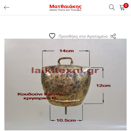
0
ΕΊΣΟΔΟΣ ΠΕΛΑΤΏΝ
Εισάγετε το Username & Password για την είσοδο σας ώς
Προσθήκη στα Αγαπημένα
πελάτης.
Υπενθύμιση κωδικού
Είσοδος Πελατών
Χάσατε τον κωδικό σας ?