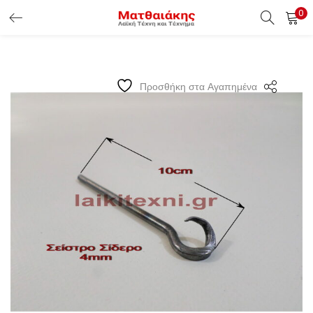
0
ΕΊΣΟΔΟΣ ΠΕΛΑΤΏΝ
Εισάγετε το Username & Password για την είσοδο σας ώς
Προσθήκη στα Αγαπημένα
πελάτης.
Υπενθύμιση κωδικού
Είσοδος Πελατών
Χάσατε τον κωδικό σας ?