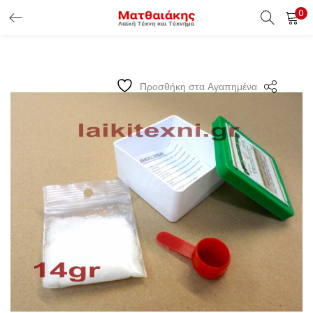
0
ΕΊΣΟΔΟΣ ΠΕΛΑΤΏΝ
Εισάγετε το Username & Password για την είσοδο σας ώς
Προσθήκη στα Αγαπημένα
πελάτης.
Υπενθύμιση κωδικού
Είσοδος Πελατών
Χάσατε τον κωδικό σας ?