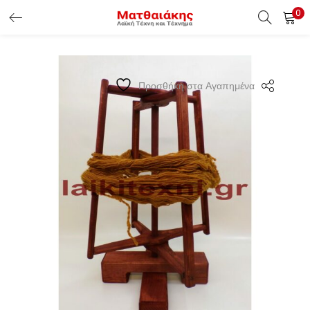
0
ΕΊΣΟΔΟΣ ΠΕΛΑΤΏΝ
Εισάγετε το Username & Password για την είσοδο σας ώς
Προσθήκη στα Αγαπημένα
πελάτης.
Υπενθύμιση κωδικού
Είσοδος Πελατών
Χάσατε τον κωδικό σας ?