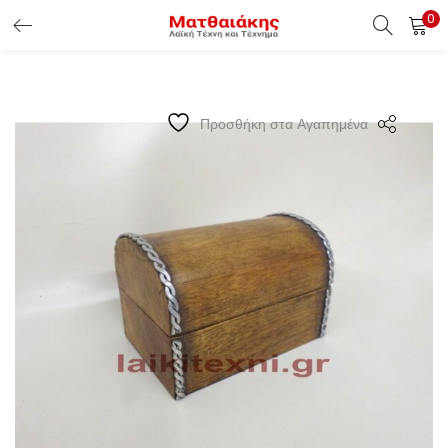
0
ΕΊΣΟΔΟΣ ΠΕΛΑΤΏΝ
Εισάγετε το Username & Password για την είσοδο σας ώς
Προσθήκη στα Αγαπημένα
πελάτης.
Υπενθύμιση κωδικού
Είσοδος Πελατών
Χάσατε τον κωδικό σας ?