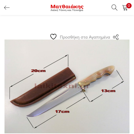
0
ΕΊΣΟΔΟΣ ΠΕΛΑΤΏΝ
Εισάγετε το Username & Password για την είσοδο σας ώς
Προσθήκη στα Αγαπημένα
πελάτης.
Υπενθύμιση κωδικού
Είσοδος Πελατών
Χάσατε τον κωδικό σας ?