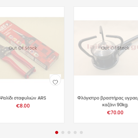
Out Of Stock
Out Of Stock
Ψαλίδι σταφυλιών ARS
Φλόγιστρο βραστήρας υγραερ
καζάνι 90kg.
€
8.00
€
70.00