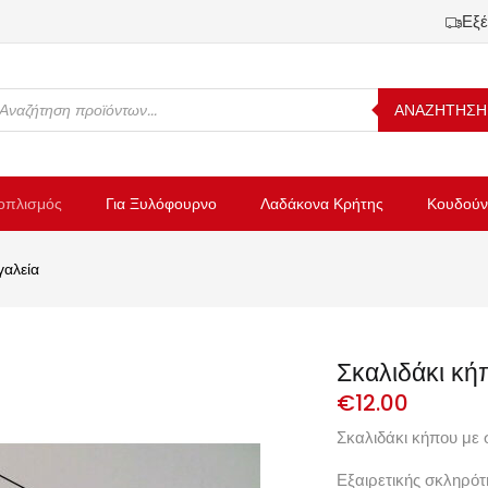
Εξέ
ΑΝΑΖΗΤΗΣΗ
οπλισμός
Για Ξυλόφουρνο
Λαδάκονα Κρήτης
Κουδούν
γαλεία
Σκαλιδάκι κήπ
€
12.00
Σκαλιδάκι κήπου με σ
Εξαιρετικής σκληρότ