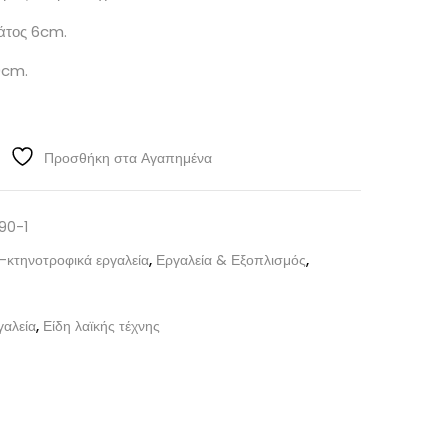
άτος 6cm.
0cm.
Προσθήκη στα Αγαπημένα
90-1
-κτηνοτροφικά εργαλεία
,
Εργαλεία & Εξοπλισμός
,
γαλεία
,
Είδη λαϊκής τέχνης