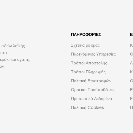
ΠΛΗΡΟΦΟΡΊΕΣ
Ε
Σχετικά με εμάς
Κ
 ειδών λαϊκής
ίητα
Παρεχόμενες Υπηρεσίες
Ο
ράκι και αγάπη,
Τρόποι Αποστολής
Λ
τον
Τρόποι Πληρωμής
Κ
Πολιτική Επιστροφών
Ο
Όροι και Προϋποθέσεις
Ε
Προσωπικά Δεδομένα
Ε
Πολιτική Cookies
Π