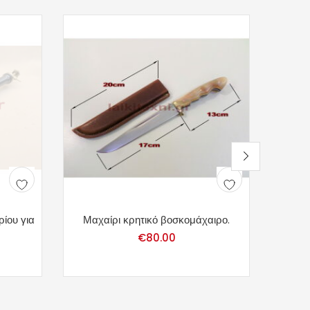
ίου για
Μαχαίρι κρητικό βοσκομάχαιρο.
Βατοκ
€
80.00