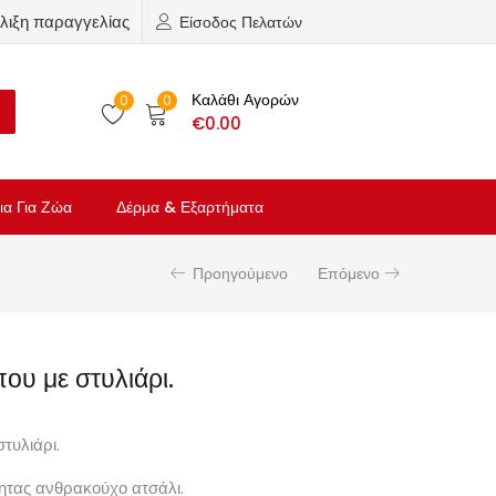
λιξη παραγγελίας
Είσοδος Πελατών
Καλάθι Αγορών
0
0
€
0.00
ια Για Ζώα
Δέρμα & Εξαρτήματα
Προηγούμενο
Επόμενο
ου με στυλιάρι.
τυλιάρι.
ητας ανθρακούχο ατσάλι.