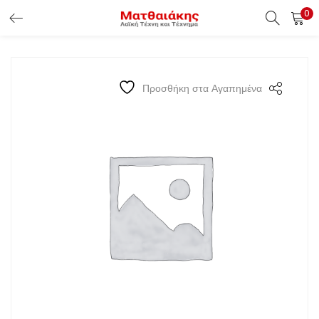
0
ΕΊΣΟΔΟΣ ΠΕΛΑΤΏΝ
Εισάγετε το Username & Password για την είσοδο σας ώς
Προσθήκη στα Αγαπημένα
πελάτης.
Υπενθύμιση κωδικού
Είσοδος Πελατών
Χάσατε τον κωδικό σας ?