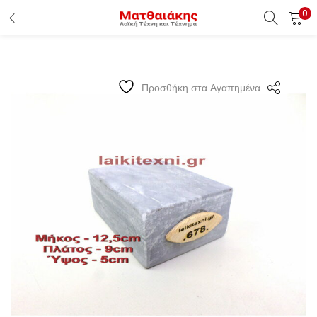
0
ΕΊΣΟΔΟΣ ΠΕΛΑΤΏΝ
Εισάγετε το Username & Password για την είσοδο σας ώς
Προσθήκη στα Αγαπημένα
πελάτης.
Υπενθύμιση κωδικού
Είσοδος Πελατών
Χάσατε τον κωδικό σας ?