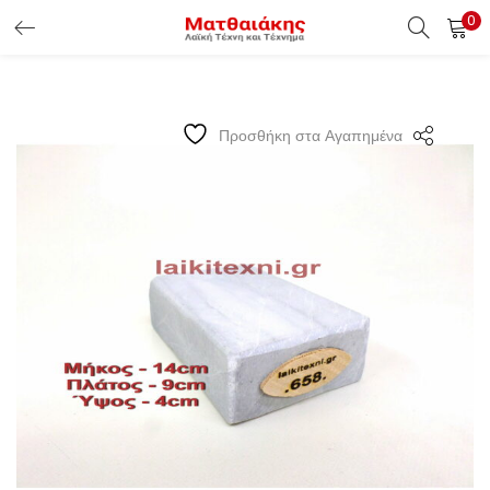
0
ΕΊΣΟΔΟΣ ΠΕΛΑΤΏΝ
Εισάγετε το Username & Password για την είσοδο σας ώς
Προσθήκη στα Αγαπημένα
πελάτης.
Υπενθύμιση κωδικού
Είσοδος Πελατών
Χάσατε τον κωδικό σας ?