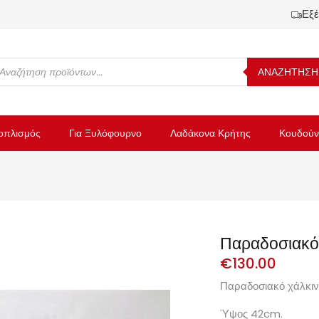
Εξέ
ΑΝΑΖΗΤΗΣΗ
οπλισμός
Για Ξυλόφουρνο
Λαδάκονα Κρήτης
Κουδούν
Παραδοσιακό 
€
130.00
Παραδοσιακό χάλκιν
Ύψος 42cm.