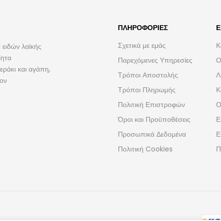
ΠΛΗΡΟΦΟΡΊΕΣ
Ε
Σχετικά με εμάς
Κ
 ειδών λαϊκής
ίητα
Παρεχόμενες Υπηρεσίες
Ο
ράκι και αγάπη,
Τρόποι Αποστολής
Λ
τον
Τρόποι Πληρωμής
Κ
Πολιτική Επιστροφών
Ο
Όροι και Προϋποθέσεις
Ε
Προσωπικά Δεδομένα
Ε
Πολιτική Cookies
Π