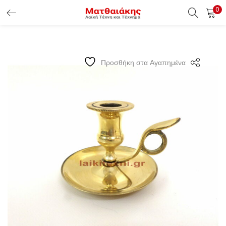
0
ΕΊΣΟΔΟΣ ΠΕΛΑΤΏΝ
Εισάγετε το Username & Password για την είσοδο σας ώς
Προσθήκη στα Αγαπημένα
πελάτης.
Υπενθύμιση κωδικού
Είσοδος Πελατών
Χάσατε τον κωδικό σας ?