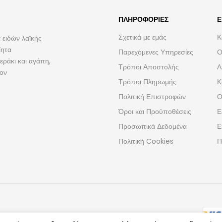
ΠΛΗΡΟΦΟΡΊΕΣ
Ε
Σχετικά με εμάς
Κ
 ειδών λαϊκής
ίητα
Παρεχόμενες Υπηρεσίες
Ο
ράκι και αγάπη,
Τρόποι Αποστολής
Λ
τον
Τρόποι Πληρωμής
Κ
Πολιτική Επιστροφών
Ο
Όροι και Προϋποθέσεις
Ε
Προσωπικά Δεδομένα
Ε
Πολιτική Cookies
Π