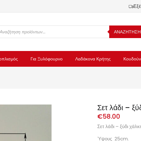
Εξέ
ΑΝΑΖΗΤΗΣΗ
οπλισμός
Για Ξυλόφουρνο
Λαδάκονα Κρήτης
Κουδούν
Σετ λάδι – ξύ
€
58.00
Σετ λάδι – ξύδι χάλκι
Ύψους 25cm.