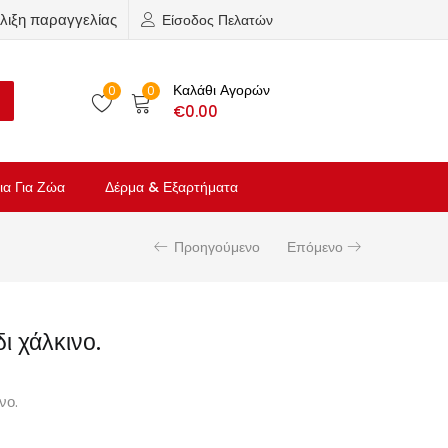
λιξη παραγγελίας
Είσοδος Πελατών
Καλάθι Αγορών
0
0
€
0.00
ια Για Ζώα
Δέρμα & Εξαρτήματα
Προηγούμενο
Επόμενο
δι χάλκινο.
νο.