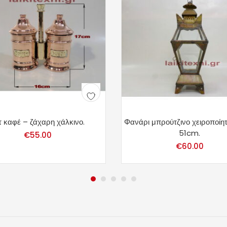
τ καφέ – ζάχαρη χάλκινο.
Φανάρι μπρούτζινο χειροποίητ
51cm.
€
55.00
€
60.00