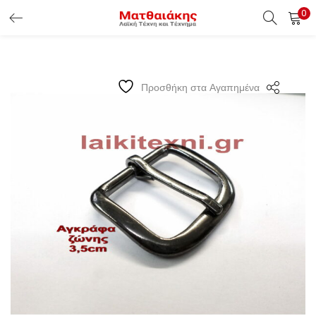
0
ΕΊΣΟΔΟΣ ΠΕΛΑΤΏΝ
Εισάγετε το Username & Password για την είσοδο σας ώς
Προσθήκη στα Αγαπημένα
πελάτης.
Υπενθύμιση κωδικού
Είσοδος Πελατών
Χάσατε τον κωδικό σας ?