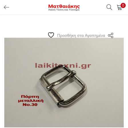
0
ΕΊΣΟΔΟΣ ΠΕΛΑΤΏΝ
Εισάγετε το Username & Password για την είσοδο σας ώς
Προσθήκη στα Αγαπημένα
πελάτης.
Υπενθύμιση κωδικού
Είσοδος Πελατών
Χάσατε τον κωδικό σας ?