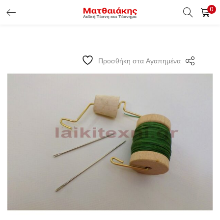
0
ΕΊΣΟΔΟΣ ΠΕΛΑΤΏΝ
Εισάγετε το Username & Password για την είσοδο σας ώς
Προσθήκη στα Αγαπημένα
πελάτης.
Υπενθύμιση κωδικού
Είσοδος Πελατών
Χάσατε τον κωδικό σας ?