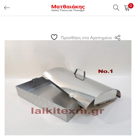
0
ΕΊΣΟΔΟΣ ΠΕΛΑΤΏΝ
Εισάγετε το Username & Password για την είσοδο σας ώς
Προσθήκη στα Αγαπημένα
πελάτης.
Υπενθύμιση κωδικού
Είσοδος Πελατών
Χάσατε τον κωδικό σας ?