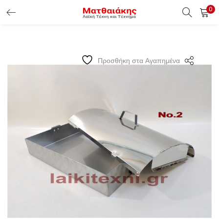
0
ΕΊΣΟΔΟΣ ΠΕΛΑΤΏΝ
Εισάγετε το Username & Password για την είσοδο σας ώς
Προσθήκη στα Αγαπημένα
πελάτης.
Υπενθύμιση κωδικού
Είσοδος Πελατών
Χάσατε τον κωδικό σας ?