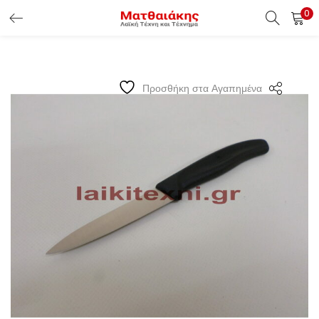
0
ΕΊΣΟΔΟΣ ΠΕΛΑΤΏΝ
Εισάγετε το Username & Password για την είσοδο σας ώς
Προσθήκη στα Αγαπημένα
πελάτης.
Υπενθύμιση κωδικού
Είσοδος Πελατών
Χάσατε τον κωδικό σας ?