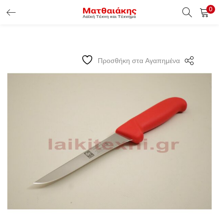
0
ΕΊΣΟΔΟΣ ΠΕΛΑΤΏΝ
Εισάγετε το Username & Password για την είσοδο σας ώς
Προσθήκη στα Αγαπημένα
πελάτης.
Υπενθύμιση κωδικού
Είσοδος Πελατών
Χάσατε τον κωδικό σας ?