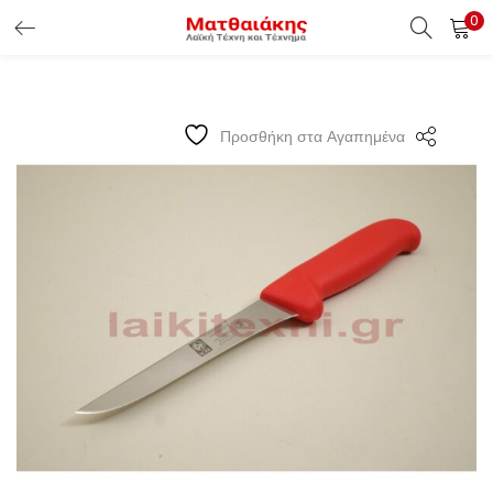
0
ΕΊΣΟΔΟΣ ΠΕΛΑΤΏΝ
Εισάγετε το Username & Password για την είσοδο σας ώς
Προσθήκη στα Αγαπημένα
πελάτης.
Υπενθύμιση κωδικού
Είσοδος Πελατών
Χάσατε τον κωδικό σας ?