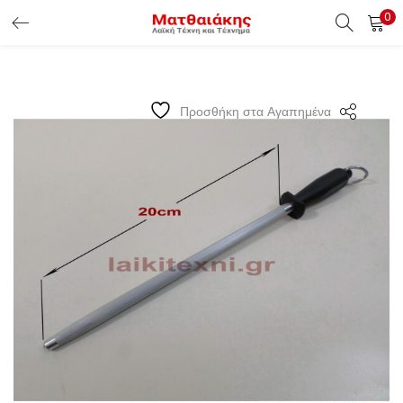
0
ΕΊΣΟΔΟΣ ΠΕΛΑΤΏΝ
Εισάγετε το Username & Password για την είσοδο σας ώς
Προσθήκη στα Αγαπημένα
πελάτης.
Υπενθύμιση κωδικού
Είσοδος Πελατών
Χάσατε τον κωδικό σας ?