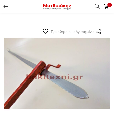
0
ΕΊΣΟΔΟΣ ΠΕΛΑΤΏΝ
Εισάγετε το Username & Password για την είσοδο σας ώς
Προσθήκη στα Αγαπημένα
πελάτης.
Υπενθύμιση κωδικού
Είσοδος Πελατών
Χάσατε τον κωδικό σας ?