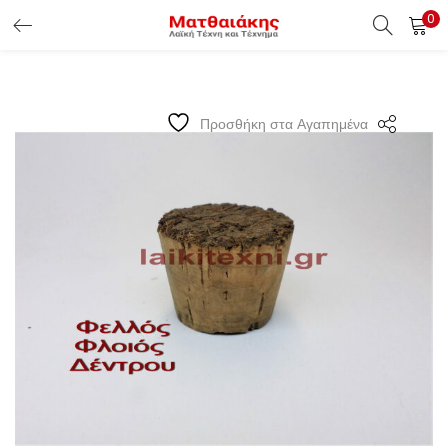
0
ΕΊΣΟΔΟΣ ΠΕΛΑΤΏΝ
Εισάγετε το Username & Password για την είσοδο σας ώς
Προσθήκη στα Αγαπημένα
πελάτης.
Υπενθύμιση κωδικού
Είσοδος Πελατών
Χάσατε τον κωδικό σας ?