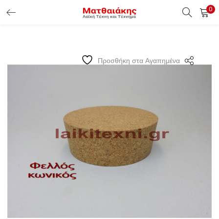
0
ΕΊΣΟΔΟΣ ΠΕΛΑΤΏΝ
Εισάγετε το Username & Password για την είσοδο σας ώς
Προσθήκη στα Αγαπημένα
πελάτης.
Υπενθύμιση κωδικού
Είσοδος Πελατών
Χάσατε τον κωδικό σας ?