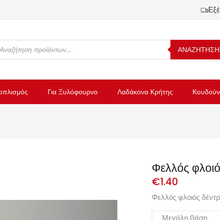
Εξέ
ΑΝΑΖΗΤΗΣΗ
οπλισμός
Για Ξυλόφουρνο
Λαδάκονα Κρήτης
Κουδούν
Φελλός φλοι
€
1.40
Φελλός φλοιός δέντ
Μεγάλη βάση