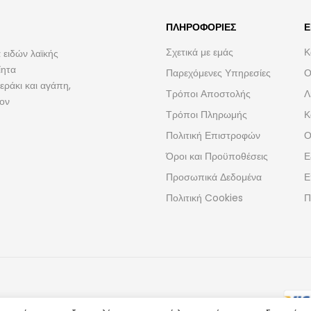
ΠΛΗΡΟΦΟΡΊΕΣ
Ε
Σχετικά με εμάς
Κ
 ειδών λαϊκής
ίητα
Παρεχόμενες Υπηρεσίες
Ο
ράκι και αγάπη,
Τρόποι Αποστολής
Λ
τον
Τρόποι Πληρωμής
Κ
Πολιτική Επιστροφών
Ο
Όροι και Προϋποθέσεις
Ε
Προσωπικά Δεδομένα
Ε
Πολιτική Cookies
Π