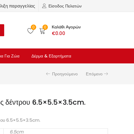
λιξη παραγγελίας
Είσοδος Πελατών
Καλάθι Αγορών
0
0
€
0.00
ια Για Ζώα
Δέρμα & Εξαρτήματα
Προηγούμενο
Επόμενο
ός δέντρου 6.5×5.5×3.5cm.
ρου 6.5×5.5×3.5cm.
6.5cm