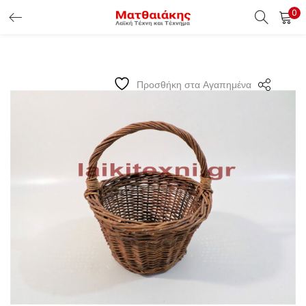
0
ΕΊΣΟΔΟΣ ΠΕΛΑΤΏΝ
Εισάγετε το Username & Password για την είσοδο σας ώς
Προσθήκη στα Αγαπημένα
πελάτης.
Υπενθύμιση κωδικού
Είσοδος Πελατών
Χάσατε τον κωδικό σας ?